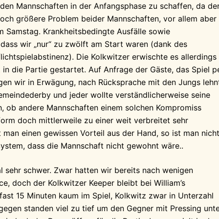
eiden Mannschaften in der Anfangsphase zu schaffen, da de
noch größere Problem beider Mannschaften, vor allem aber 
em Samstag. Krankheitsbedingte Ausfälle sowie
dass wir „nur“ zu zwölft am Start waren (dank des
ichtspielabstinenz). Die Kolkwitzer erwischte es allerdings
 in die Partie gestartet. Auf Anfrage der Gäste, das Spiel p
gen wir in Erwägung, nach Rücksprache mit den Jungs lehn
Gemeindederby und jeder wollte verständlicherweise seine
ich, ob andere Mannschaften einem solchen Kompromiss
form doch mittlerweile zu einer weit verbreitet sehr
 man einen gewissen Vorteil aus der Hand, so ist man nich
 System, dass die Mannschaft nicht gewohnt wäre..
l sehr schwer. Zwar hatten wir bereits nach wenigen
e, doch der Kolkwitzer Keeper bleibt bei William’s
fast 15 Minuten kaum im Spiel, Kolkwitz zwar in Unterzahl
ngegen standen viel zu tief um den Gegner mit Pressing unt