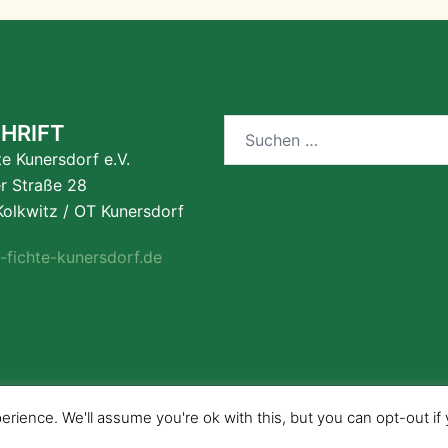
Suchen
HRIFT
nach:
te Kunersdorf e.V.
er Straße 28
olkwitz / OT Kunersdorf
-fichte-kunersdorf.de
rience. We'll assume you're ok with this, but you can opt-out if