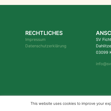
RECHTLICHES
ANSC
Impressum
SV Fich
Datenschutzerklärung
Dahlitz
03099 K
info@sv
This website uses cookies to improve your expe
© 2026 . Stolz präsentiert von
Sydney