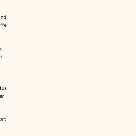
und
ffe
te
er
t
tus
er
ort