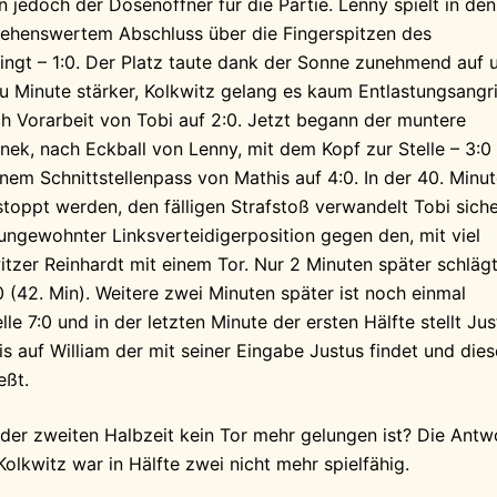
n jedoch der Dosenöffner für die Partie. Lenny spielt in den
 sehenswertem Abschluss über die Fingerspitzen des
ingt – 1:0. Der Platz taute dank der Sonne zunehmend auf 
u Minute stärker, Kolkwitz gelang es kaum Entlastungsangri
h Vorarbeit von Tobi auf 2:0. Jetzt begann der muntere
nnek, nach Eckball von Lenny, mit dem Kopf zur Stelle – 3:0
inem Schnittstellenpass von Mathis auf 4:0. In der 40. Minu
toppt werden, den fälligen Strafstoß verwandelt Tobi sich
 ungewohnter Linksverteidigerposition gegen den, mit viel
tzer Reinhardt mit einem Tor. Nur 2 Minuten später schläg
 (42. Min). Weitere zwei Minuten später ist noch einmal
e 7:0 und in der letzten Minute der ersten Hälfte stellt Jus
s auf William der mit seiner Eingabe Justus findet und dies
eßt.
 der zweiten Halbzeit kein Tor mehr gelungen ist? Die Antw
 Kolkwitz war in Hälfte zwei nicht mehr spielfähig.