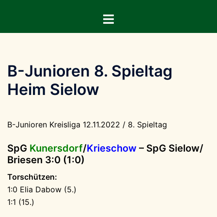
Zum
Menü
Inhalt
umschalten
springen
B-Junioren 8. Spieltag
Heim Sielow
B-Junioren Kreisliga 12.11.2022 / 8. Spieltag
SpG
Kunersdorf
/
Krieschow
–
SpG Sielow/
Briesen
3:0 (1:0)
Torschützen:
1:0 Elia Dabow (5.)
1:1 (15.)