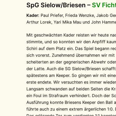
SpG Sielow/Briesen –
SV Fich
Kader:
Paul Priefer, Frieda Wenzke, Jakob Ge
Arthur Lorek, Yari Mika Mau und John Hamme
Mit geschwächten Kader reisten wir heute nac
stimmte, und so konnten wir den Anpfiff kau
Schiri auf dem Platz ein. Das Spiel begann 
sich vorerst. Zunehmend übernahmen wir mit s
scheiterten an der gegnerischen Abwehr oder
der Latte. Auch die SG Sielow/Briesen schafft
spätestens am Keeper. So gingen wir mit eine
erste endete. Wir versuchten es immer wiede
Langsam schwanden auf beiden Seiten die Krä
ein Foul im Strafraum verhindert. Doch der S
Ausführung konnte Briesens Keeper den Ball a
führte auch zu einem extrem ärgerlichen 1:0.
Das erlösende Tor zum verdienten 1:1 konnten