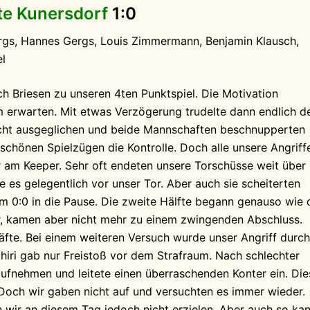
te Kunersdorf
1:0
rgs, Hannes Gergs, Louis Zimmermann, Benjamin Klausch,
l
h Briesen zu unseren 4ten Punktspiel. Die Motivation
m erwarten. Mit etwas Verzögerung trudelte dann endlich d
recht ausgeglichen und beide Mannschaften beschnupperten
chönen Spielzügen die Kontrolle. Doch alle unsere Angriff
 am Keeper. Sehr oft endeten unsere Torschüsse weit über
e es gelegentlich vor unser Tor. Aber auch sie scheiterten
m 0:0 in die Pause. Die zweite Hälfte begann genauso wie 
r, kamen aber nicht mehr zu einem zwingenden Abschluss.
fte. Bei einem weiteren Versuch wurde unser Angriff durch
chiri gab nur Freistoß vor dem Strafraum. Nach schlechter
ufnehmen und leitete einen überraschenden Konter ein. Die
 Doch wir gaben nicht auf und versuchten es immer wieder.
 wir an diesem Tag jedoch nicht erzielen. Aber auch so ka