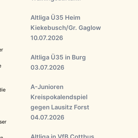
Altliga Ü35 Heim
Kiekebusch/Gr. Gaglow
10.07.2026
er
Altliga Ü35 in Burg
e
03.07.2026
A-Junioren
die
Kreispokalendspiel
gegen Lausitz Forst
04.07.2026
ser
Altliga in VfB Cottbus
nn