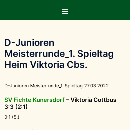
Zum
Menü
Inhalt
umschalten
springen
D-Junioren
Meisterrunde_1. Spieltag
Heim Viktoria Cbs.
D-Junioren Meisterrunde_1. Spieltag 27.03.2022
SV Fichte Kunersdorf
– Viktoria Cottbus
3:3 (2:1)
0:1 (5.)