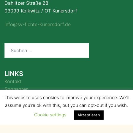
Dahlitzer Straße 28
03099 Kolkwitz / OT Kunersdorf
info@sv-fichte-kunersdorf.de
Suchen
nach:
LINKS
Kontakt
Sponsoren
This website uses cookies to improve your experience. We'll
assume you're ok with this, but you can opt-out if you wish.
Cookie settings
Akzeptieren
© 2026 . Stolz präsentiert von
Sydney