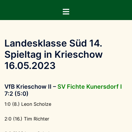
Zum
Menü
Inhalt
umschalten
springen
Landesklasse Süd 14.
Spieltag in Krieschow
16.05.2023
VfB Krieschow II –
SV Fichte Kunersdorf I
7:2 (5:0)
1:0 (8.) Leon Scholze
2:0 (16.) Tim Richter