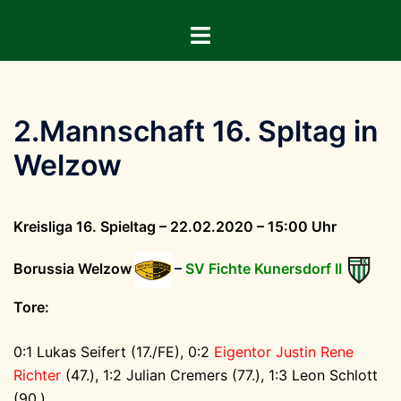
Zum
Menü
Inhalt
umschalten
springen
2.Mannschaft 16. Spltag in
Welzow
Kreisliga 16. Spieltag – 22.02.2020 – 15:00 Uhr
Borussia Welzow
–
SV Fichte Kunersdorf II
Tore:
0:1 Lukas Seifert (17./FE), 0:2
Eigentor
Justin Rene
Richter
(47.), 1:2 Julian Cremers (77.), 1:3 Leon Schlott
(90.)