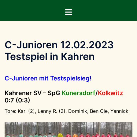
Zum
Menü
Inhalt
umschalten
springen
C-Junioren 12.02.2023
Testspiel in Kahren
C-Junioren mit Testspielsieg!
Kahrener SV – SpG
Kunersdorf
/
Kolkwitz
0:7 (0:3)
Tore: Karl (2), Lenny R. (2), Dominik, Ben Ole, Yannick