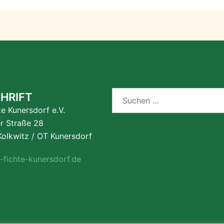
Suchen
HRIFT
nach:
te Kunersdorf e.V.
er Straße 28
olkwitz / OT Kunersdorf
-fichte-kunersdorf.de