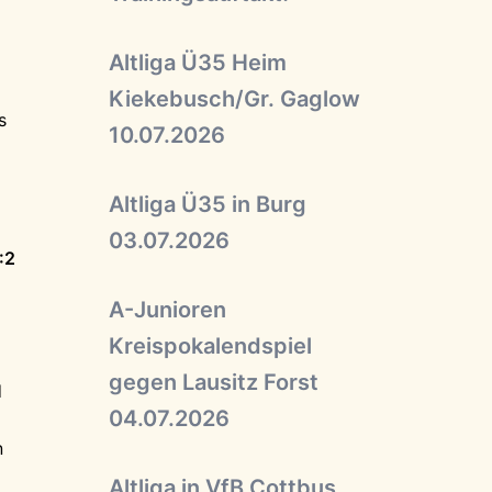
Altliga Ü35 Heim
Kiekebusch/Gr. Gaglow
s
10.07.2026
Altliga Ü35 in Burg
03.07.2026
:2
A-Junioren
Kreispokalendspiel
gegen Lausitz Forst
d
04.07.2026
n
Altliga in VfB Cottbus