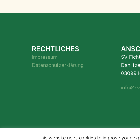
RECHTLICHES
ANSC
Impressum
SV Fich
Datenschutzerklärung
Dahlitz
03099 K
info@sv
© 2026 . Stolz präsentiert von
This website uses cookies to improve your expe
Sydney