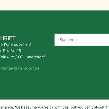
Suchen
HRIFT
nach:
te Kunersdorf e.V.
er Straße 28
olkwitz / OT Kunersdorf
-fichte-kunersdorf.de
rience. We'll assume you're ok with this, but you can opt-out if