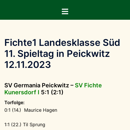
Zum
Menü
Inhalt
umschalten
springen
Fichte1 Landesklasse Süd
11. Spieltag in Peickwitz
12.11.2023
SV Germania Peickwitz –
SV Fichte
Kunersdorf I
5:1 (2:1)
Torfolge:
0:1 (14.) Maurice Hagen
1:1 (22.) Til Sprung