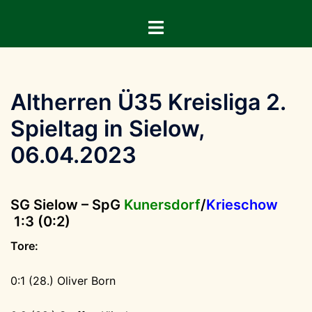
Zum
Menü
Inhalt
umschalten
springen
Altherren Ü35 Kreisliga 2.
Spieltag in Sielow,
06.04.2023
SG Sielow – SpG
Kunersdorf
/
Krieschow
1:3 (0:2)
Tore:
0:1 (28.) Oliver Born